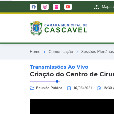
remove_red_eye
remove_red_eye
Mapa d
Home
Comunicação
Sessões Plenárias
chevron_right
chevron_right
Transmissões Ao Vivo
Criação do Centro de Cir
Reunião Pública
16/06/2021
18:30 