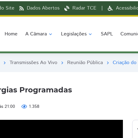
o Site
Dados Abertos
Radar TCE
|
Acessibil
Home
A Câmara
Legislações
SAPL
Comuni
expand_more
expand_more
Transmissões Ao Vivo
Reunião Pública
Criação do
chevron_right
chevron_right
chevron_right
urgias Programadas
às 21:00
1.358