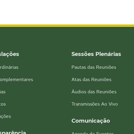
slações
Sessões Plenárias
rdinárias
Pautas das Reuniões
Complementares
Atas das Reuniões
ias
Áudios das Reuniões
tos
Transmissões Ao Vivo
uções
Comunicação
sparência