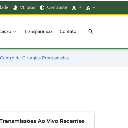
idade
VLibras
Contraste
+
-
search
cação
Transparência
Contato
expand_more
 Centro de Cirurgias Programadas
Transmissões Ao Vivo Recentes