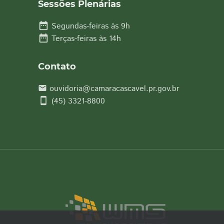
Sessões Plenárias
date_range
Segundas-feiras às 9h
date_range
Terças-feiras às 14h
Contato
ouvidoria@camaracascavel.pr.gov.br
email
smartphone
(45) 3321-8800