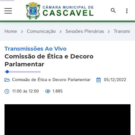
remove_red_eye
remove_red_eye
search
more_vert
Home
Comunicação
Sessões Plenárias
Transmiss
chevron_right
chevron_right
chevron_right
Transmissões Ao Vivo
Comissão de Ética e Decoro
Parlamentar
Comissão de Ética e Decoro Parlamentar
05/12/2022
11:00 às 12:00
1.885