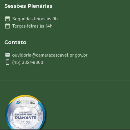
Sessões Plenárias
date_range
Segundas-feiras às 9h
date_range
Terças-feiras às 14h
Contato
ouvidoria@camaracascavel.pr.gov.br
email
smartphone
(45) 3321-8800