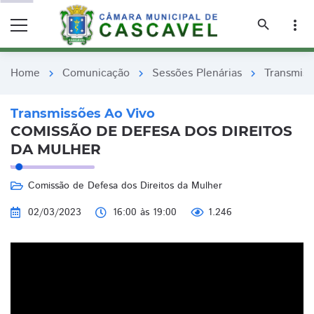
remove_red_eye
remove_red_eye
search
more_vert
Home
Comunicação
Sessões Plenárias
Transmiss
chevron_right
chevron_right
chevron_right
Transmissões Ao Vivo
COMISSÃO DE DEFESA DOS DIREITOS
DA MULHER
Comissão de Defesa dos Direitos da Mulher
02/03/2023
16:00 às 19:00
1.246