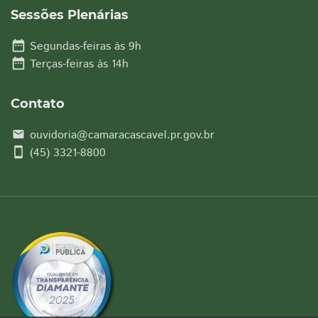
Sessões Plenárias
date_range
Segundas-feiras às 9h
date_range
Terças-feiras às 14h
Contato
ouvidoria@camaracascavel.pr.gov.br
email
smartphone
(45) 3321-8800