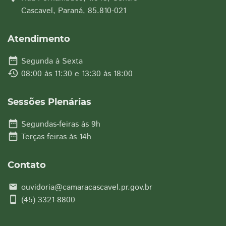
Cascavel, Paraná, 85.810-021
Atendimento
date_range
Segunda à Sexta
history
08:00 às 11:30 e 13:30 às 18:00
Sessões Plenárias
date_range
Segundas-feiras às 9h
date_range
Terças-feiras às 14h
Contato
ouvidoria@camaracascavel.pr.gov.br
email
smartphone
(45) 3321-8800