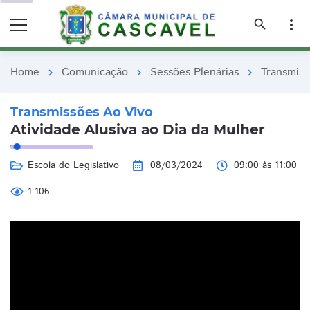
remove_red_eye
remove_red_eye
search
more_vert
Home
Comunicação
Sessões Plenárias
Transmiss
chevron_right
chevron_right
chevron_right
Transmissões Ao Vivo
Atividade Alusiva ao Dia da Mulher
Escola do Legislativo
08/03/2024
09:00 às 11:00
1.106