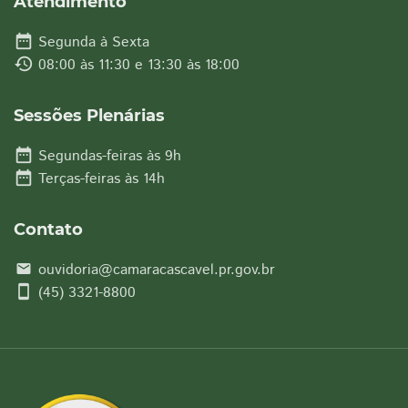
Atendimento
date_range
Segunda à Sexta
history
08:00 às 11:30 e 13:30 às 18:00
Sessões Plenárias
date_range
Segundas-feiras às 9h
date_range
Terças-feiras às 14h
Contato
ouvidoria@camaracascavel.pr.gov.br
email
smartphone
(45) 3321-8800