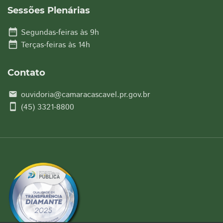
Sessões Plenárias
date_range
Segundas-feiras às 9h
date_range
Terças-feiras às 14h
Contato
ouvidoria@camaracascavel.pr.gov.br
email
smartphone
(45) 3321-8800