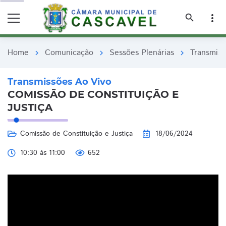
remove_red_eye
remove_red_eye
search
more_vert
Home
Comunicação
Sessões Plenárias
Transmiss
chevron_right
chevron_right
chevron_right
Transmissões Ao Vivo
COMISSÃO DE CONSTITUIÇÃO E
JUSTIÇA
Comissão de Constituição e Justiça
18/06/2024
10:30 às 11:00
652