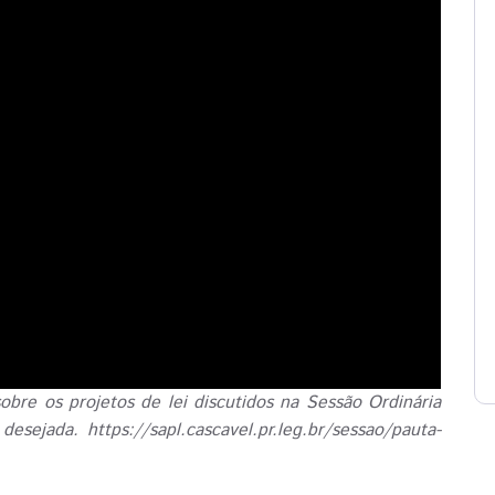
obre os projetos de lei discutidos na Sessão Ordinária
esejada. https://sapl.cascavel.pr.leg.br/sessao/pauta-