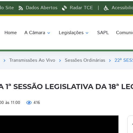
o Site
Dados Abertos
Radar TCE
|
Acessibil
Home
A Câmara
Legislações
SAPL
Comuni
expand_more
expand_more
Transmissões Ao Vivo
Sessões Ordinárias
22ª SES
chevron_right
chevron_right
chevron_right
 1ª SESSÃO LEGISLATIVA DA 18ª L
00 às 11:00
416