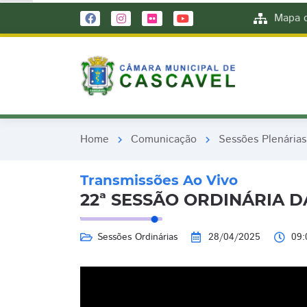
remove_red_eye
remove_red_eye
Mapa d
Home
Comunicação
Sessões Plenárias
chevron_right
chevron_right
Transmissões Ao Vivo
22ª SESSÃO ORDINÁRIA DA
Sessões Ordinárias
28/04/2025
09: