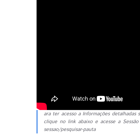
ara ter acesso a Informações detalhadas s
clique no link abaixo e acesse a Sessão d
sessao/pesquisar-pauta