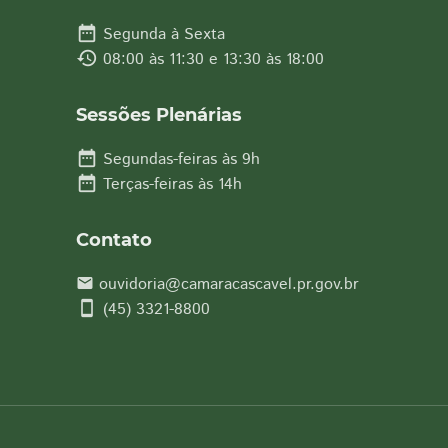
date_range
Segunda à Sexta
history
08:00 às 11:30 e 13:30 às 18:00
Sessões Plenárias
date_range
Segundas-feiras às 9h
date_range
Terças-feiras às 14h
Contato
ouvidoria@camaracascavel.pr.gov.br
email
smartphone
(45) 3321-8800