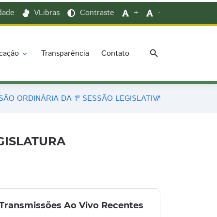
idade
VLibras
Contraste
+
-
search
cação
Transparência
Contato
expand_more
SÃO ORDINÁRIA DA 1ª SESSÃO LEGISLATIVA DA 18ª LEGIS
EGISLATURA
Transmissões Ao Vivo Recentes