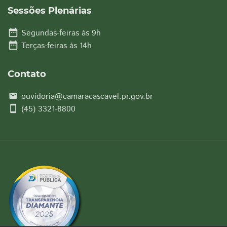
Sessões Plenárias
date_range
Segundas-feiras às 9h
date_range
Terças-feiras às 14h
Contato
ouvidoria@camaracascavel.pr.gov.br
email
smartphone
(45) 3321-8800