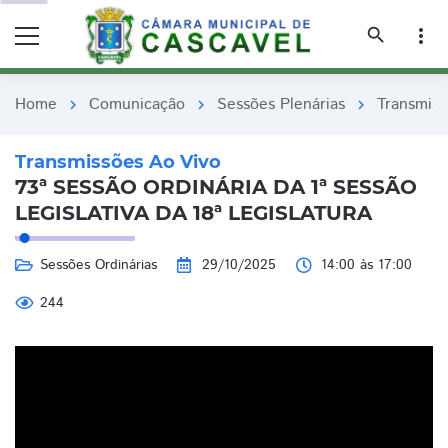
remove_red_eye
remove_red_eye
search
more_vert
Home
Comunicação
Sessões Plenárias
Transmiss
chevron_right
chevron_right
chevron_right
Transmissões Ao Vivo
73ª SESSÃO ORDINÁRIA DA 1ª SESSÃO
LEGISLATIVA DA 18ª LEGISLATURA
Sessões Ordinárias
29/10/2025
14:00 às 17:00
244