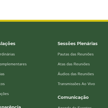
slações
Sessões Plenárias
rdinárias
Pautas das Reuniões
Complementares
Atas das Reuniões
ias
Áudios das Reuniões
tos
Transmissões Ao Vivo
uções
Comunicação
sparência