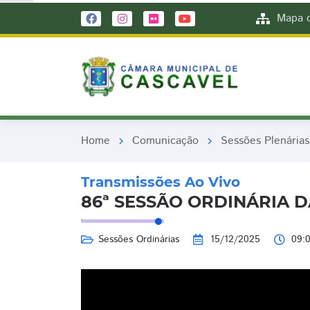
remove_red_eye
remove_red_eye
Mapa d
Home
Comunicação
Sessões Plenárias
chevron_right
chevron_right
Transmissões Ao Vivo
86ª SESSÃO ORDINÁRIA DA
Sessões Ordinárias
15/12/2025
09:0