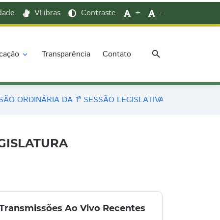
idade
VLibras
Contraste
+
-
search
cação
Transparência
Contato
expand_more
SÃO ORDINÁRIA DA 1ª SESSÃO LEGISLATIVA DA 18ª LEGIS
EGISLATURA
Transmissões Ao Vivo Recentes