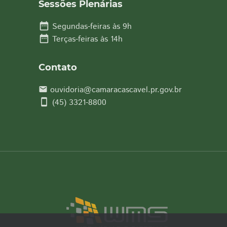
Sessões Plenárias
date_range
Segundas-feiras às 9h
date_range
Terças-feiras às 14h
Contato
ouvidoria@camaracascavel.pr.gov.br
email
smartphone
(45) 3321-8800