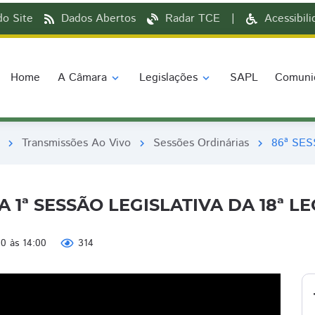
o Site
Dados Abertos
Radar TCE
|
Acessibil
Home
A Câmara
Legislações
SAPL
Comuni
expand_more
expand_more
Transmissões Ao Vivo
Sessões Ordinárias
86ª SES
chevron_right
chevron_right
chevron_right
 1ª SESSÃO LEGISLATIVA DA 18ª L
0 às 14:00
314