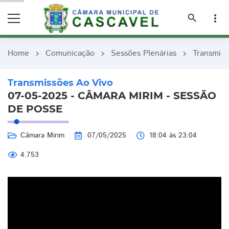
remove_red_eye
remove_red_eye
search
more_vert
Home
Comunicação
Sessões Plenárias
Transmiss
chevron_right
chevron_right
chevron_right
Transmissões Ao Vivo
07-05-2025 - CÂMARA MIRIM - SESSÃO
DE POSSE
Câmara Mirim
07/05/2025
18:04 às 23:04
4.753