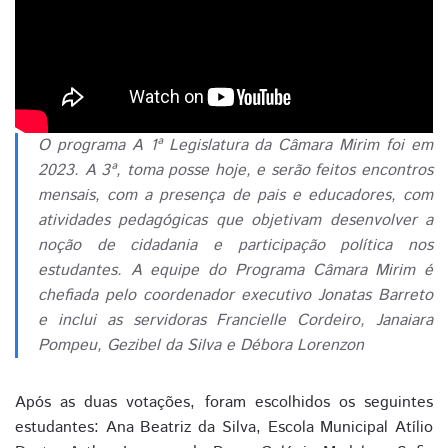
O programa A 1ª Legislatura da Câmara Mirim foi em
2023. A 3ª, toma posse hoje, e serão feitos encontros
mensais, com a presença de pais e educadores, com
atividades pedagógicas que objetivam desenvolver a
noção de cidadania e participação política nos
estudantes. A equipe do Programa Câmara Mirim é
chefiada pelo coordenador executivo Jonatas Barreto
e inclui as servidoras Francielle Cordeiro, Janaiara
Pompeu, Gezibel da Silva e Débora Lorenzon
Após as duas votações, foram escolhidos os seguintes
estudantes: Ana Beatriz da Silva, Escola Municipal Atílio