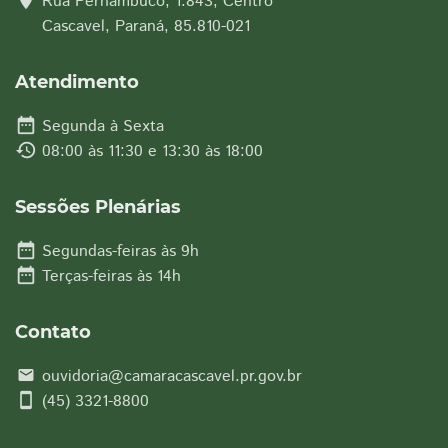
location_on
Rua Pernambuco, 1.843, Centro
Cascavel, Paraná, 85.810-021
Atendimento
date_range
Segunda à Sexta
history
08:00 às 11:30 e 13:30 às 18:00
Sessões Plenárias
date_range
Segundas-feiras às 9h
date_range
Terças-feiras às 14h
Contato
ouvidoria@camaracascavel.pr.gov.br
email
smartphone
(45) 3321-8800