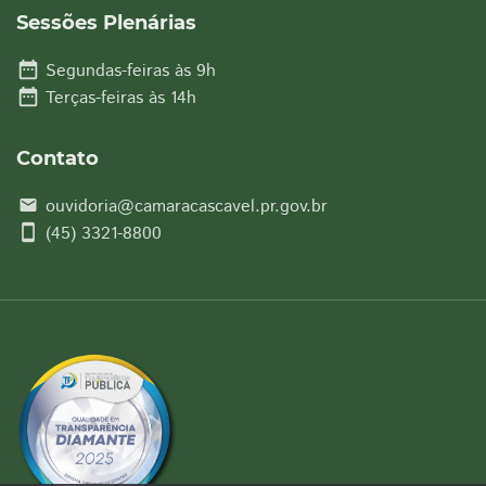
Sessões Plenárias
date_range
Segundas-feiras às 9h
date_range
Terças-feiras às 14h
Contato
ouvidoria@camaracascavel.pr.gov.br
email
smartphone
(45) 3321-8800