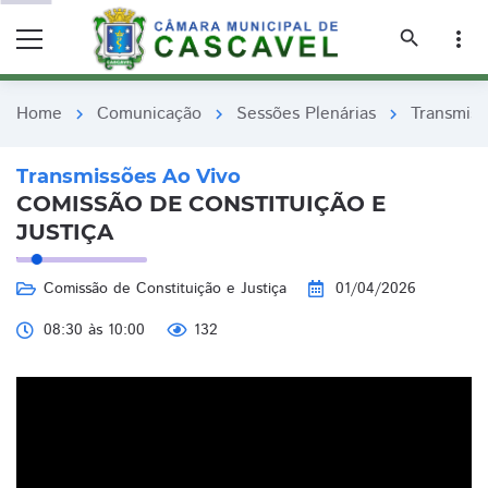
remove_red_eye
remove_red_eye
search
more_vert
Home
Comunicação
Sessões Plenárias
Transmiss
chevron_right
chevron_right
chevron_right
Transmissões Ao Vivo
COMISSÃO DE CONSTITUIÇÃO E
JUSTIÇA
Comissão de Constituição e Justiça
01/04/2026
08:30 às 10:00
132