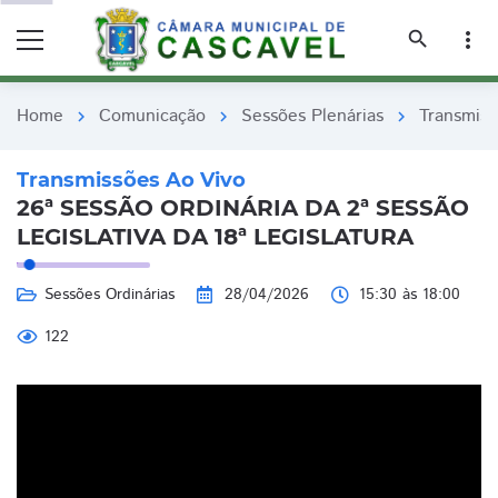
remove_red_eye
remove_red_eye
search
more_vert
Home
Comunicação
Sessões Plenárias
Transmiss
chevron_right
chevron_right
chevron_right
Transmissões Ao Vivo
26ª SESSÃO ORDINÁRIA DA 2ª SESSÃO
LEGISLATIVA DA 18ª LEGISLATURA
Sessões Ordinárias
28/04/2026
15:30 às 18:00
122