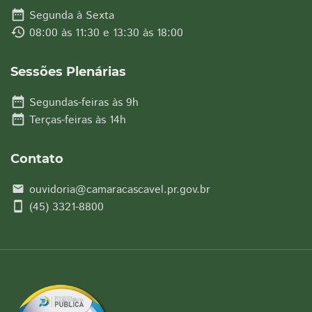
date_range
Segunda à Sexta
history
08:00 às 11:30 e 13:30 às 18:00
Sessões Plenárias
date_range
Segundas-feiras às 9h
date_range
Terças-feiras às 14h
Contato
ouvidoria@camaracascavel.pr.gov.br
email
smartphone
(45) 3321-8800