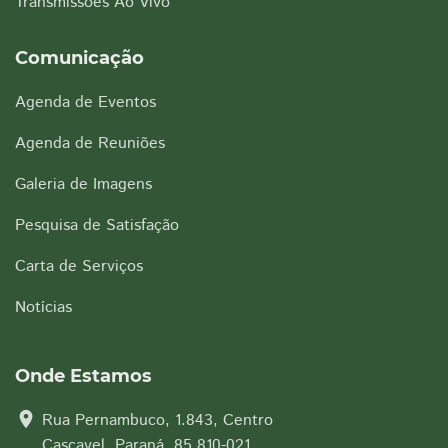
Transmissões Ao Vivo
Comunicação
Agenda de Eventos
Agenda de Reuniões
Galeria de Imagens
Pesquisa de Satisfação
Carta de Serviços
Notícias
Onde Estamos
location_on
Rua Pernambuco, 1.843, Centro
Cascavel, Paraná, 85.810-021