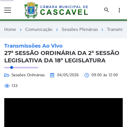
remove_red_eye
remove_red_eye
search
more_vert
Home
Comunicação
Sessões Plenárias
Transmiss
chevron_right
chevron_right
chevron_right
Transmissões Ao Vivo
27ª SESSÃO ORDINÁRIA DA 2ª SESSÃO
LEGISLATIVA DA 18ª LEGISLATURA
Sessões Ordinárias
04/05/2026
09:00 às 12:00
133