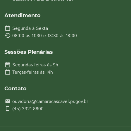
Atendimento
date_range
Segunda à Sexta
history
08:00 às 11:30 e 13:30 às 18:00
Sessões Plenárias
date_range
Segundas-feiras às 9h
date_range
Terças-feiras às 14h
Contato
ouvidoria@camaracascavel.pr.gov.br
email
smartphone
(45) 3321-8800