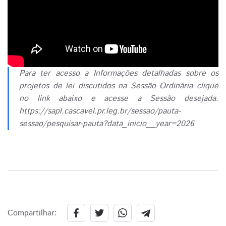
Para ter acesso a Informações detalhadas sobre os
projetos de lei discutidos na Sessão Ordinária clique
no link abaixo e acesse a Sessão desejada.
https://sapl.cascavel.pr.leg.br/sessao/pauta-
sessao/pesquisar-pauta?data_inicio__year=2026
Compartilhar: