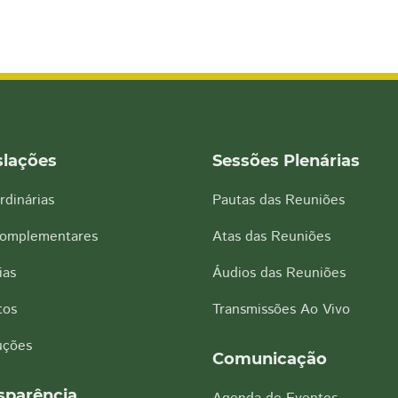
slações
Sessões Plenárias
rdinárias
Pautas das Reuniões
Complementares
Atas das Reuniões
ias
Áudios das Reuniões
tos
Transmissões Ao Vivo
uções
Comunicação
sparência