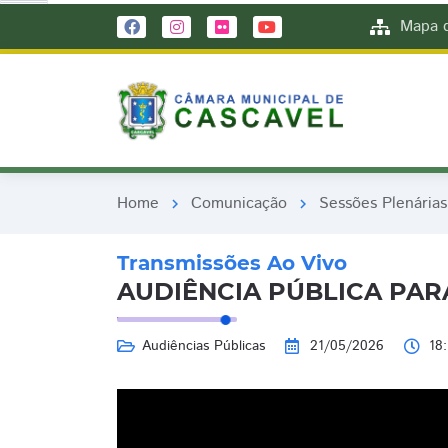
remove_red_eye
remove_red_eye
Mapa d
Home
Comunicação
Sessões Plenárias
chevron_right
chevron_right
Transmissões Ao Vivo
AUDIÊNCIA PÚBLICA PAR
Audiências Públicas
21/05/2026
18