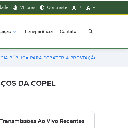
idade
VLibras
Contraste
+
-
search
cação
Transparência
Contato
expand_more
NCIA PÚBLICA PARA DEBATER A PRESTAÇÃO DE SERVIÇO
IÇOS DA COPEL
Transmissões Ao Vivo Recentes