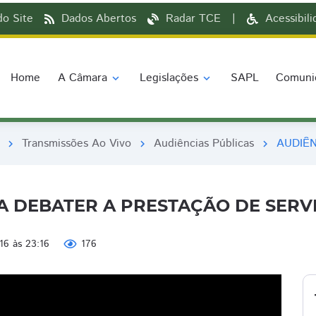
o Site
Dados Abertos
Radar TCE
|
Acessibil
Home
A Câmara
Legislações
SAPL
Comuni
expand_more
expand_more
Transmissões Ao Vivo
Audiências Públicas
AUDIÊ
chevron_right
chevron_right
chevron_right
A DEBATER A PRESTAÇÃO DE SERV
:16 às 23:16
176