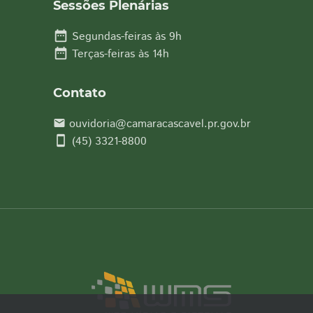
Sessões Plenárias
date_range
Segundas-feiras às 9h
date_range
Terças-feiras às 14h
Contato
ouvidoria@camaracascavel.pr.gov.br
email
smartphone
(45) 3321-8800