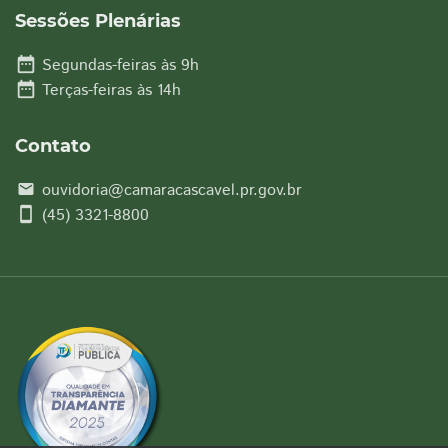
Sessões Plenárias
date_range
Segundas-feiras às 9h
date_range
Terças-feiras às 14h
Contato
ouvidoria@camaracascavel.pr.gov.br
email
smartphone
(45) 3321-8800