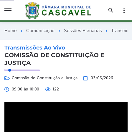
remove_red_eye
remove_red_eye
search
more_vert
Home
Comunicação
Sessões Plenárias
Transmiss
chevron_right
chevron_right
chevron_right
Transmissões Ao Vivo
COMISSÃO DE CONSTITUIÇÃO E
JUSTIÇA
Comissão de Constituição e Justiça
03/06/2026
09:00 às 10:00
122