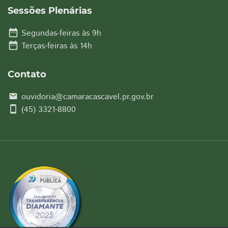
Sessões Plenárias
date_range
Segundas-feiras às 9h
date_range
Terças-feiras às 14h
Contato
ouvidoria@camaracascavel.pr.gov.br
email
smartphone
(45) 3321-8800