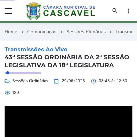
remove_red_eye
remove_red_eye
search
more_vert
Home
Comunicação
Sessões Plenárias
Transmiss
chevron_right
chevron_right
chevron_right
Transmissões Ao Vivo
43ª SESSÃO ORDINÁRIA DA 2ª SESSÃO
LEGISLATIVA DA 18ª LEGISLATURA
Sessões Ordinárias
29/06/2026
08:45 às 12:30
120