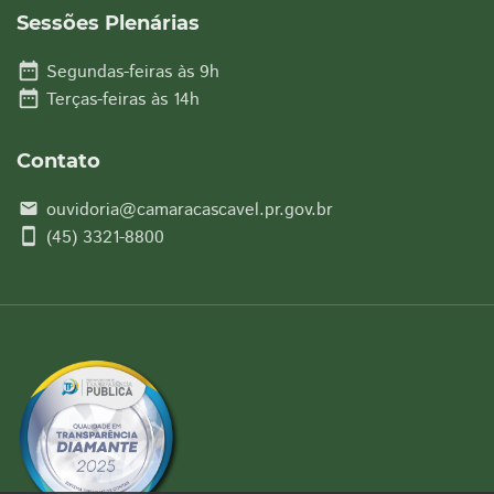
Sessões Plenárias
date_range
Segundas-feiras às 9h
date_range
Terças-feiras às 14h
Contato
ouvidoria@camaracascavel.pr.gov.br
email
smartphone
(45) 3321-8800