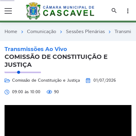
remove_red_eye
remove_red_eye
search
more_vert
Home
Comunicação
Sessões Plenárias
Transmiss
chevron_right
chevron_right
chevron_right
Transmissões Ao Vivo
COMISSÃO DE CONSTITUIÇÃO E
JUSTIÇA
Comissão de Constituição e Justiça
01/07/2026
09:00 às 10:00
90