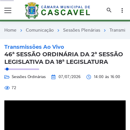
remove_red_eye
remove_red_eye
search
more_vert
Home
Comunicação
Sessões Plenárias
Transmiss
chevron_right
chevron_right
chevron_right
Transmissões Ao Vivo
46ª SESSÃO ORDINÁRIA DA 2ª SESSÃO
LEGISLATIVA DA 18ª LEGISLATURA
Sessões Ordinárias
07/07/2026
14:00 às 16:00
72