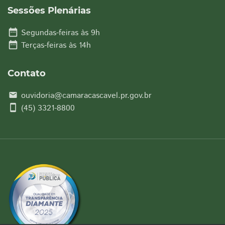
Sessões Plenárias
date_range
Segundas-feiras às 9h
date_range
Terças-feiras às 14h
Contato
ouvidoria@camaracascavel.pr.gov.br
email
smartphone
(45) 3321-8800