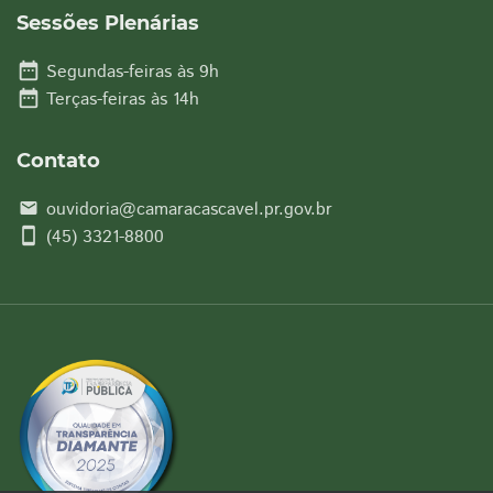
Sessões Plenárias
date_range
Segundas-feiras às 9h
date_range
Terças-feiras às 14h
Contato
ouvidoria@camaracascavel.pr.gov.br
email
smartphone
(45) 3321-8800