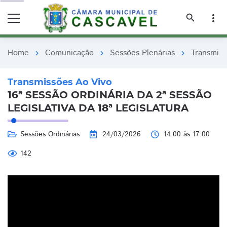
remove_red_eye
remove_red_eye
search
more_vert
Home
Comunicação
Sessões Plenárias
Transmiss
chevron_right
chevron_right
chevron_right
Transmissões Ao Vivo
16ª SESSÃO ORDINÁRIA DA 2ª SESSÃO
LEGISLATIVA DA 18ª LEGISLATURA
Sessões Ordinárias
24/03/2026
14:00 às 17:00
142