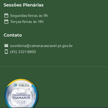
Sessões Plenárias
date_range
Segundas-feiras às 9h
date_range
Terças-feiras às 14h
Contato
ouvidoria@camaracascavel.pr.gov.br
email
smartphone
(45) 3321-8800