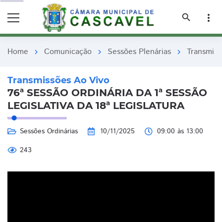
remove_red_eye
remove_red_eye
search
more_vert
Home
Comunicação
Sessões Plenárias
Transmiss
chevron_right
chevron_right
chevron_right
Transmissões Ao Vivo
76ª SESSÃO ORDINÁRIA DA 1ª SESSÃO
LEGISLATIVA DA 18ª LEGISLATURA
Sessões Ordinárias
10/11/2025
09:00 às 13:00
243