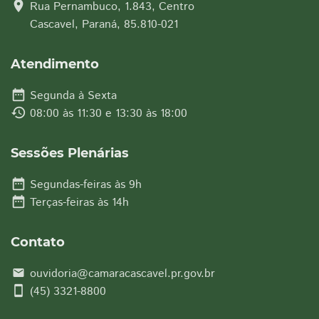
location_on
Rua Pernambuco, 1.843, Centro
Cascavel, Paraná, 85.810-021
Atendimento
date_range
Segunda à Sexta
history
08:00 às 11:30 e 13:30 às 18:00
Sessões Plenárias
date_range
Segundas-feiras às 9h
date_range
Terças-feiras às 14h
Contato
ouvidoria@camaracascavel.pr.gov.br
email
smartphone
(45) 3321-8800