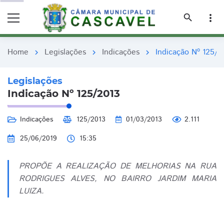
remove_red_eye
remove_red_eye
search
more_vert
Home
Legislações
Indicações
Indicação Nº 125/2
chevron_right
chevron_right
chevron_right
Legislações
Indicação Nº 125/2013
Indicações
125/2013
01/03/2013
2.111
25/06/2019
15:35
PROPÕE A REALIZAÇÃO DE MELHORIAS NA RUA
RODRIGUES ALVES, NO BAIRRO JARDIM MARIA
LUIZA.