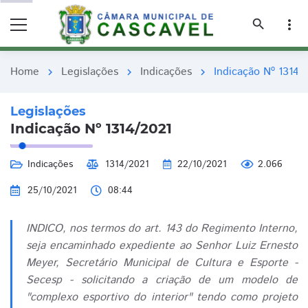
remove_red_eye
remove_red_eye
search
more_vert
Home
Legislações
Indicações
Indicação Nº 1314/
chevron_right
chevron_right
chevron_right
Legislações
Indicação Nº 1314/2021
Indicações
1314/2021
22/10/2021
2.066
25/10/2021
08:44
INDICO, nos termos do art. 143 do Regimento Interno,
seja encaminhado expediente ao Senhor Luiz Ernesto
Meyer, Secretário Municipal de Cultura e Esporte -
Secesp - solicitando a criação de um modelo de
"complexo esportivo do interior" tendo como projeto