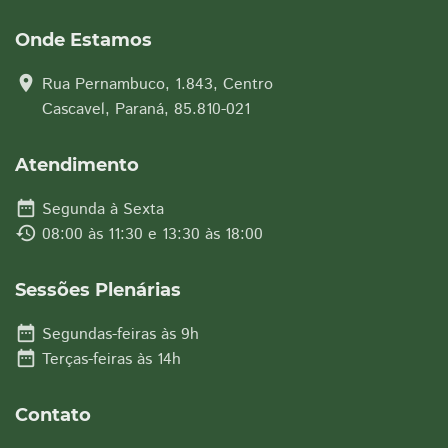
Onde Estamos
location_on
Rua Pernambuco, 1.843, Centro
Cascavel, Paraná, 85.810-021
Atendimento
date_range
Segunda à Sexta
history
08:00 às 11:30 e 13:30 às 18:00
Sessões Plenárias
date_range
Segundas-feiras às 9h
date_range
Terças-feiras às 14h
Contato