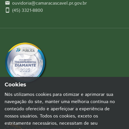
ouvidoria@camaracascavel.pr.gov.br
email
smartphone
(45) 3321-8800
Cookies
Nós utilizamos cookies para otimizar e aprimorar sua
Copyright © 2026
navegação do site, manter uma melhoria contínua no
Câmara Municipal de Cascavel
conteúdo oferecido e aperfeiçoar a experiência de
nossos usuários. Todos os cookies, exceto os
estritamente necessários, necessitam de seu