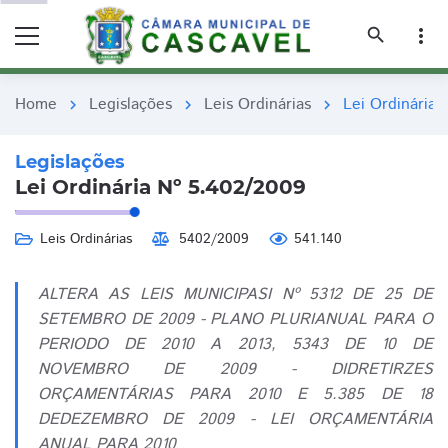
remove_red_eye
remove_red_eye
search
more_vert
Home
Legislações
Leis Ordinárias
Lei Ordinária
chevron_right
chevron_right
chevron_right
Legislações
Lei Ordinária Nº 5.402/2009
Leis Ordinárias
5402/2009
541.140
ALTERA AS LEIS MUNICIPASI Nº 5312 DE 25 DE
SETEMBRO DE 2009 - PLANO PLURIANUAL PARA O
PERIODO DE 2010 A 2013, 5343 DE 10 DE
NOVEMBRO DE 2009 - DIDRETIRZES
ORÇAMENTÁRIAS PARA 2010 E 5.385 DE 18
DEDEZEMBRO DE 2009 - LEI ORÇAMENTÁRIA
ANUAL PARA 2010