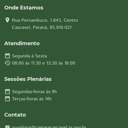
Onde Estamos
location_on
Rua Pernambuco, 1.843, Centro
Cascavel, Paraná, 85.810-021
Atendimento
date_range
Segunda à Sexta
history
08:00 às 11:30 e 13:30 às 18:00
Sessões Plenárias
date_range
Segundas-feiras às 9h
date_range
Terças-feiras às 14h
Contato
ouvidoria@camaracascavel.pr.gov.br
email