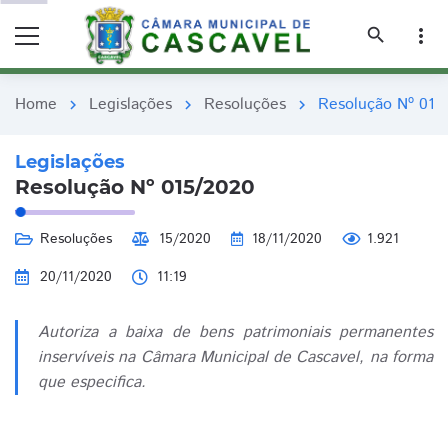
remove_red_eye
remove_red_eye
search
more_vert
Home
Legislações
Resoluções
Resolução Nº 015
chevron_right
chevron_right
chevron_right
Legislações
Resolução Nº 015/2020
Resoluções
15/2020
18/11/2020
1.921
20/11/2020
11:19
Autoriza a baixa de bens patrimoniais permanentes
inservíveis na Câmara Municipal de Cascavel, na forma
que especifica.