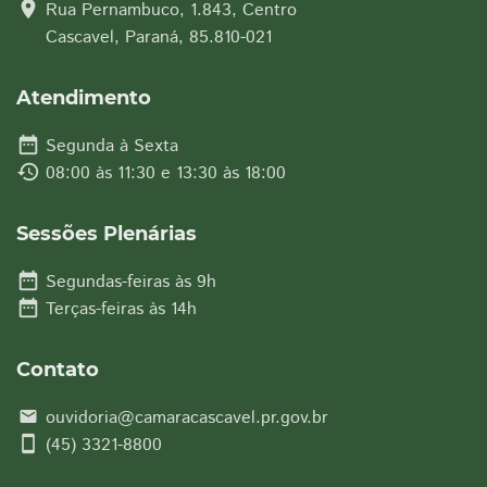
location_on
Rua Pernambuco, 1.843, Centro
Cascavel, Paraná, 85.810-021
Atendimento
date_range
Segunda à Sexta
history
08:00 às 11:30 e 13:30 às 18:00
Sessões Plenárias
date_range
Segundas-feiras às 9h
date_range
Terças-feiras às 14h
Contato
ouvidoria@camaracascavel.pr.gov.br
email
smartphone
(45) 3321-8800