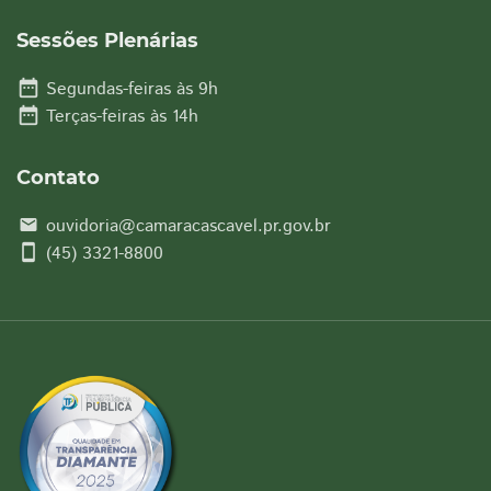
Sessões Plenárias
date_range
Segundas-feiras às 9h
date_range
Terças-feiras às 14h
Contato
ouvidoria@camaracascavel.pr.gov.br
email
smartphone
(45) 3321-8800