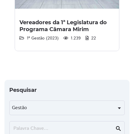
Vereadores da 1ª Legislatura do
Programa Câmara Mirim
1ª Gestão (2023)
1.239
22
Pesquisar
Palavra Chave...
search