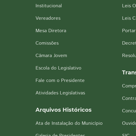
Institucional
Leis O
Vereadores
Leis 
Mesa Diretora
Portar
Comissões
Decre
Câmara Jovem
Resol
Escola do Legislativo
Tran
Fale com o Presidente
Compr
Atividades Legislativas
Contra
Arquivos Históricos
Concu
Ata de Instalação do Município
Ouvido
Galeria de Presidentes
SIC