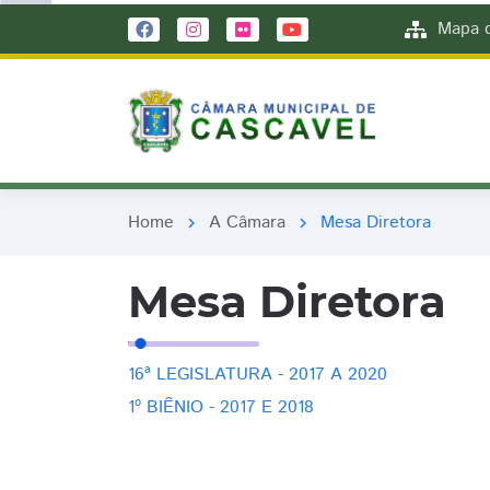
remove_red_eye
remove_red_eye
Mapa d
Home
A Câmara
Mesa Diretora
chevron_right
chevron_right
Mesa Diretora
16ª LEGISLATURA - 2017 A 2020
1º BIÊNIO - 2017 E 2018