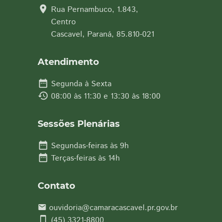
location_on
Rua Pernambuco, 1.843,
Centro
Cascavel, Paraná, 85.810-021
Atendimento
date_range
Segunda à Sexta
history
08:00 às 11:30 e 13:30 às 18:00
Sessões Plenárias
date_range
Segundas-feiras às 9h
date_range
Terças-feiras às 14h
Contato
ouvidoria@camaracascavel.pr.gov.br
email
smartphone
(45) 3321-8800