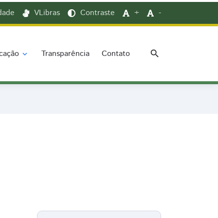
idade
VLibras
Contraste
+
-
search
cação
Transparência
Contato
expand_more