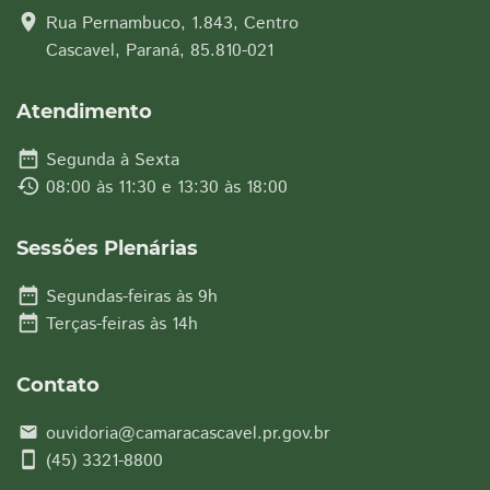
location_on
Rua Pernambuco, 1.843, Centro
Cascavel, Paraná, 85.810-021
Atendimento
date_range
Segunda à Sexta
history
08:00 às 11:30 e 13:30 às 18:00
Sessões Plenárias
date_range
Segundas-feiras às 9h
date_range
Terças-feiras às 14h
Contato
ouvidoria@camaracascavel.pr.gov.br
email
smartphone
(45) 3321-8800