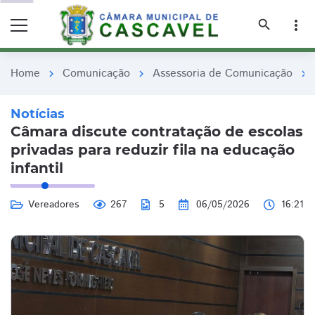
remove_red_eye
remove_red_eye
search
more_vert
Home
Comunicação
Assessoria de Comunicação
chevron_right
chevron_right
chevron_right
Notícias
Câmara discute contratação de escolas
privadas para reduzir fila na educação
infantil
Vereadores
267
5
06/05/2026
16:21