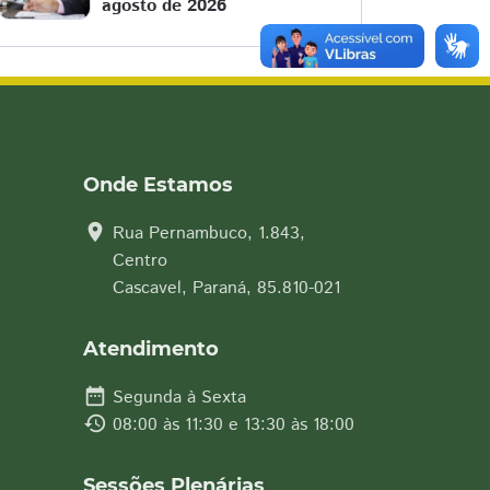
agosto de 2026
Onde Estamos
location_on
Rua Pernambuco, 1.843,
Centro
Cascavel, Paraná, 85.810-021
Atendimento
date_range
Segunda à Sexta
history
08:00 às 11:30 e 13:30 às 18:00
Sessões Plenárias