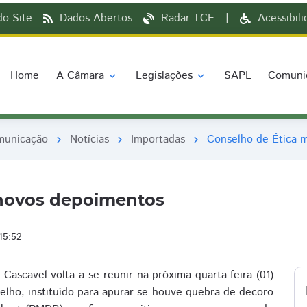
o Site
Dados Abertos
Radar TCE
|
Acessibil
Home
A Câmara
Legislações
SAPL
Comuni
expand_more
expand_more
municação
Notícias
Importadas
Conselho de Ética 
chevron_right
chevron_right
chevron_right
 novos depoimentos
15:52
ascavel volta a se reunir na próxima quarta-feira (01)
lho, instituído para apurar se houve quebra de decoro