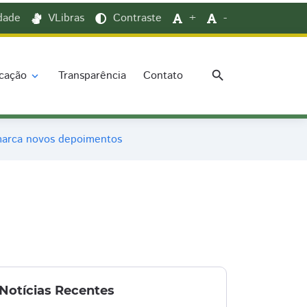
idade
VLibras
Contraste
+
-
search
cação
Transparência
Contato
expand_more
marca novos depoimentos
Notícias Recentes