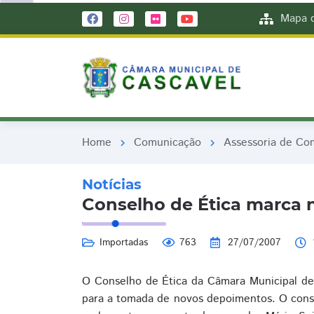
remove_red_eye
remove_red_eye
Mapa d
Home
Comunicação
Assessoria de Co
chevron_right
chevron_right
Notícias
Conselho de Ética marca
Importadas
763
27/07/2007
O Conselho de Ética da Câmara Municipal de C
para a tomada de novos depoimentos. O conse