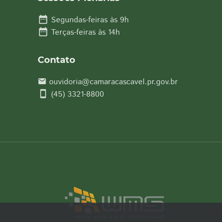
date_range
Segundas-feiras às 9h
date_range
Terças-feiras às 14h
Contato
ouvidoria@camaracascavel.pr.gov.br
email
smartphone
(45) 3321-8800