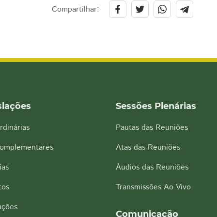
Compartilhar:
slações
Sessões Plenárias
rdinárias
Pautas das Reuniões
Complementares
Atas das Reuniões
ias
Áudios das Reuniões
tos
Transmissões Ao Vivo
uções
Comunicação