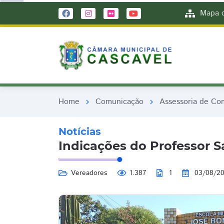
remove_red_eye
remove_red_eye
Mapa d
Home
Comunicação
Assessoria de Co
chevron_right
chevron_right
Notícias
Indicações do Professor S
Vereadores
1.387
1
03/08/2