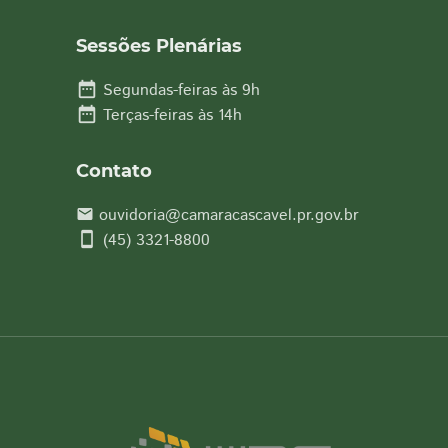
Sessões Plenárias
date_range
Segundas-feiras às 9h
date_range
Terças-feiras às 14h
Contato
ouvidoria@camaracascavel.pr.gov.br
email
smartphone
(45) 3321-8800