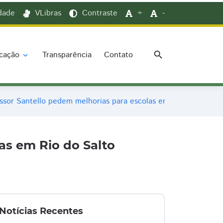
idade
VLibras
Contraste
+
-
search
cação
Transparência
Contato
expand_more
ssor Santello pedem melhorias para escolas em Rio do Salto
as em Rio do Salto
Notícias Recentes