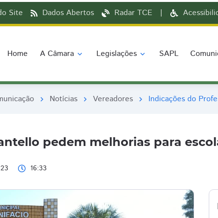
o Site
Dados Abertos
Radar TCE
|
Acessibil
Home
A Câmara
Legislações
SAPL
Comuni
expand_more
expand_more
municação
Notícias
Vereadores
Indicações do Profe
chevron_right
chevron_right
chevron_right
antello pedem melhorias para escol
023
16:33