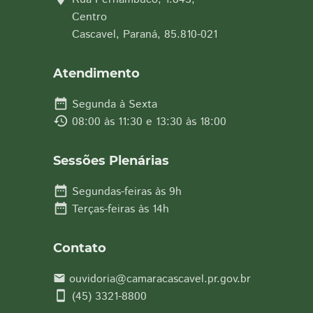
Centro
Cascavel, Paraná, 85.810-021
Atendimento
date_range
Segunda à Sexta
history
08:00 às 11:30 e 13:30 às 18:00
Sessões Plenárias
date_range
Segundas-feiras às 9h
date_range
Terças-feiras às 14h
Contato
ouvidoria@camaracascavel.pr.gov.br
email
smartphone
(45) 3321-8800