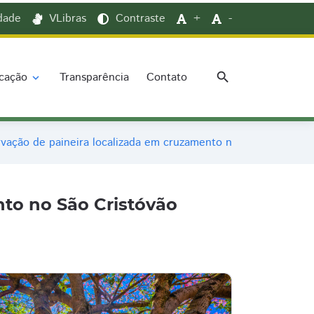
idade
VLibras
Contraste
+
-
search
cação
Transparência
Contato
expand_more
rvação de paineira localizada em cruzamento no São Cristóvão
nto no São Cristóvão