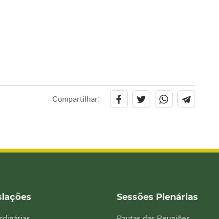
Compartilhar:
slações
Sessões Plenárias
rdinárias
Pautas das Reuniões