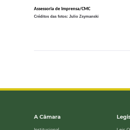
Assessoria de Imprensa/CMC
Créditos das fotos: Julio Zsymanski
A Câmara
Legi
Institucional
Leis O