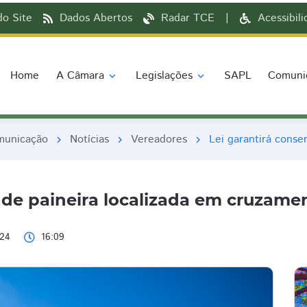
o Site
Dados Abertos
Radar TCE
|
Acessibil
Home
A Câmara
Legislações
SAPL
Comuni
expand_more
expand_more
municação
Notícias
Vereadores
Lei garantirá conse
chevron_right
chevron_right
chevron_right
 de paineira localizada em cruzame
024
16:09