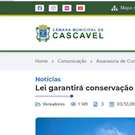
remove_red_eye
remove_red_eye
Mapa d
Home
Comunicação
Assessoria de Co
chevron_right
chevron_right
Notícias
Lei garantirá conservação
Vereadores
1.149
3
03/12/2