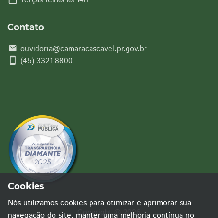
Terças-feiras às 14h
Contato
ouvidoria@camaracascavel.pr.gov.br
email
smartphone
(45) 3321-8800
Cookies
Nós utilizamos cookies para otimizar e aprimorar sua
Copyright © 2026
navegação do site, manter uma melhoria contínua no