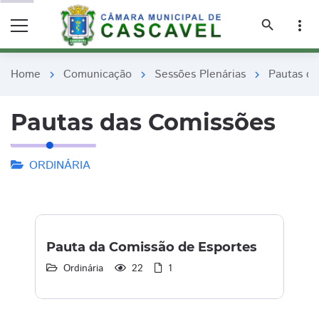
remove_red_eye
remove_red_eye
search
more_vert
Home
Comunicação
Sessões Plenárias
Pautas d
chevron_right
chevron_right
chevron_right
Pautas das Comissões
ORDINÁRIA
Pauta da Comissão de Esportes
Ordinária
22
1