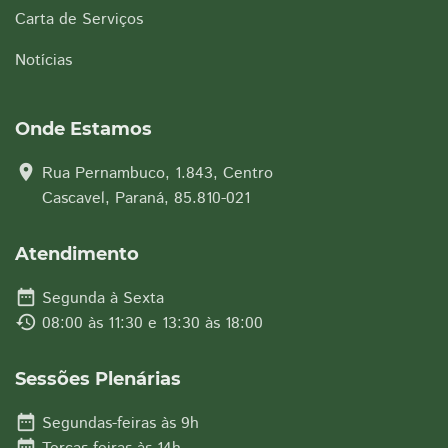
Carta de Serviços
Notícias
Onde Estamos
location_on
Rua Pernambuco, 1.843, Centro
Cascavel, Paraná, 85.810-021
Atendimento
date_range
Segunda à Sexta
history
08:00 às 11:30 e 13:30 às 18:00
Sessões Plenárias
date_range
Segundas-feiras às 9h
date_range