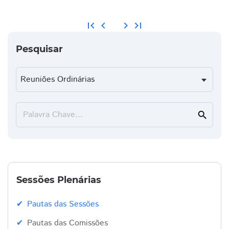
first_page
chevron_left
chevron_right
last_page
Pesquisar
Palavra Chave...
search
Sessões Plenárias
Pautas das Sessões
Pautas das Comissões