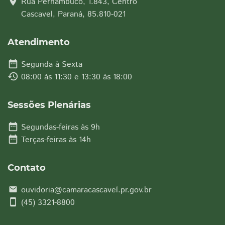
location_on
Rua Pernambuco, 1.843, Centro
Cascavel, Paraná, 85.810-021
Atendimento
date_range
Segunda à Sexta
history
08:00 às 11:30 e 13:30 às 18:00
Sessões Plenárias
date_range
Segundas-feiras às 9h
date_range
Terças-feiras às 14h
Contato
ouvidoria@camaracascavel.pr.gov.br
email
smartphone
(45) 3321-8800