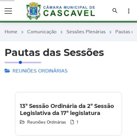
remove_red_eye
remove_red_eye
search
more_vert
Home
Comunicação
Sessões Plenárias
Pautas da
chevron_right
chevron_right
chevron_right
Pautas das Sessões
REUNIÕES ORDINÁRIAS
13ª Sessão Ordinária da 2ª Sessão
Legislativa da 17ª legislatura
Reuniões Ordinárias
1