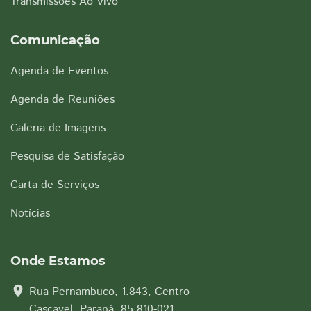
Transmissões Ao Vivo
Comunicação
Agenda de Eventos
Agenda de Reuniões
Galeria de Imagens
Pesquisa de Satisfação
Carta de Serviços
Notícias
Onde Estamos
location_on
Rua Pernambuco, 1.843, Centro
Cascavel, Paraná, 85.810-021