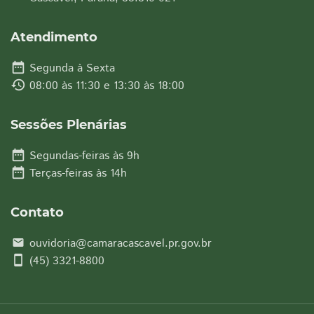
Atendimento
date_range
Segunda à Sexta
history
08:00 às 11:30 e 13:30 às 18:00
Sessões Plenárias
date_range
Segundas-feiras às 9h
date_range
Terças-feiras às 14h
Contato
ouvidoria@camaracascavel.pr.gov.br
email
smartphone
(45) 3321-8800