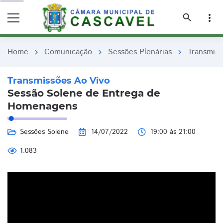
remove_red_eye
remove_red_eye
search
more_vert
Home
Comunicação
Sessões Plenárias
Transmiss
chevron_right
chevron_right
chevron_right
Transmissões Ao Vivo
Sessão Solene de Entrega de
Homenagens
Sessões Solene
14/07/2022
19:00 às 21:00
1.083