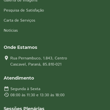
Galeria de Imagens
Pesquisa de Satisfação
Carta de Serviços
Notícias
Onde Estamos
location_on
Rua Pernambuco, 1.843, Centro
Cascavel, Paraná, 85.810-021
Atendimento
date_range
Segunda à Sexta
history
08:00 às 11:30 e 13:30 às 18:00
Sessões Plenárias