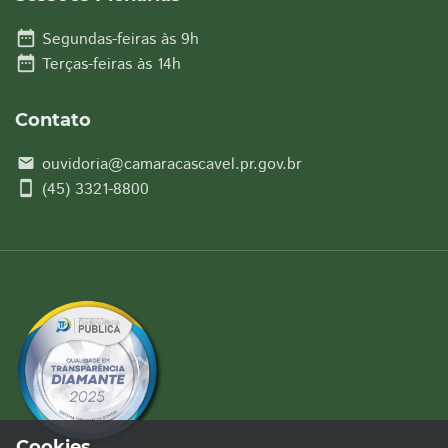
date_range
Segundas-feiras às 9h
date_range
Terças-feiras às 14h
Contato
ouvidoria@camaracascavel.pr.gov.br
email
smartphone
(45) 3321-8800
Cookies