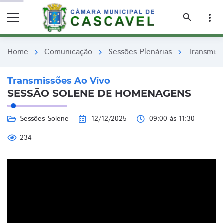
remove_red_eye
remove_red_eye
search
more_vert
Home
Comunicação
Sessões Plenárias
Transmiss
chevron_right
chevron_right
chevron_right
Transmissões Ao Vivo
SESSÃO SOLENE DE HOMENAGENS
Sessões Solene
12/12/2025
09:00 às 11:30
234