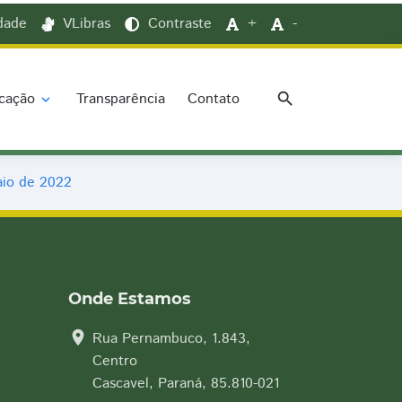
idade
VLibras
Contraste
+
-
search
cação
Transparência
Contato
expand_more
aio de 2022
Onde Estamos
location_on
Rua Pernambuco, 1.843,
Centro
Cascavel, Paraná, 85.810-021