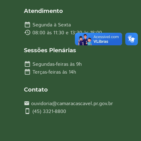
Atendimento
date_range
Segunda à Sexta
history
08:00 às 11:30 e 13:30 às 18:00
Sessões Plenárias
date_range
Segundas-feiras às 9h
date_range
Terças-feiras às 14h
Contato
ouvidoria@camaracascavel.pr.gov.br
email
smartphone
(45) 3321-8800