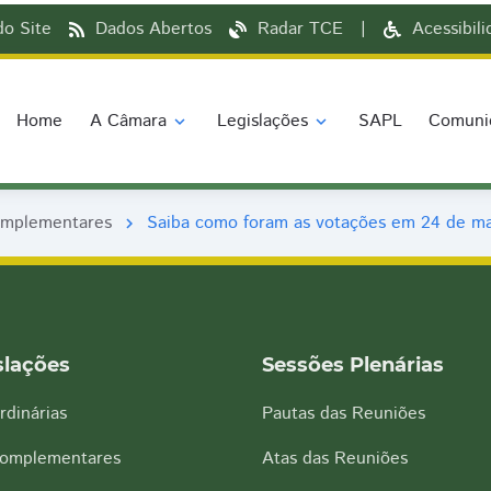
o Site
Dados Abertos
Radar TCE
|
Acessibil
Home
A Câmara
Legislações
SAPL
Comuni
expand_more
expand_more
omplementares
Saiba como foram as votações em 24 de m
chevron_right
slações
Sessões Plenárias
rdinárias
Pautas das Reuniões
Complementares
Atas das Reuniões