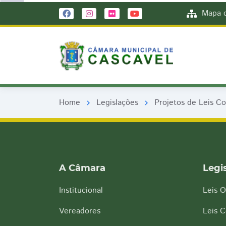
remove_red_eye
remove_red_eye
Mapa d
Home
Legislações
Projetos de Leis C
chevron_right
chevron_right
A Câmara
Legi
Institucional
Leis O
Vereadores
Leis 