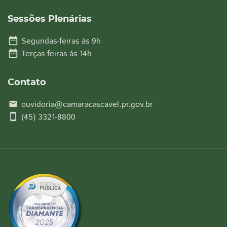
Sessões Plenárias
date_range
Segundas-feiras às 9h
date_range
Terças-feiras às 14h
Contato
ouvidoria@camaracascavel.pr.gov.br
email
smartphone
(45) 3321-8800