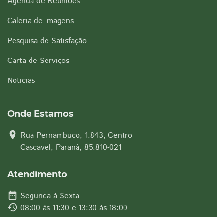
Agenda de Reuniões
Galeria de Imagens
Pesquisa de Satisfação
Carta de Serviços
Notícias
Onde Estamos
location_on
Rua Pernambuco, 1.843, Centro
Cascavel, Paraná, 85.810-021
Atendimento
date_range
Segunda à Sexta
history
08:00 às 11:30 e 13:30 às 18:00