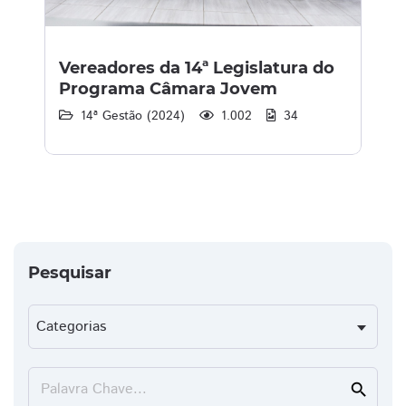
Vereadores da 14ª Legislatura do
Programa Câmara Jovem
14ª Gestão (2024)
1.002
34
Pesquisar
Palavra Chave...
search