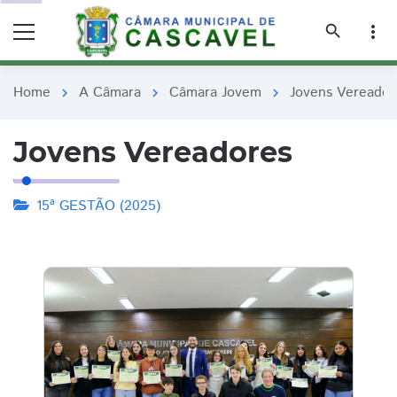
remove_red_eye
remove_red_eye
search
more_vert
Home
A Câmara
Câmara Jovem
Jovens Vereador
chevron_right
chevron_right
chevron_right
Jovens Vereadores
15ª GESTÃO (2025)