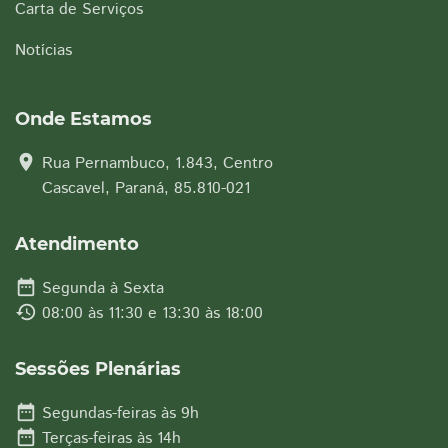
Carta de Serviços
Notícias
Onde Estamos
location_on
Rua Pernambuco, 1.843, Centro
Cascavel, Paraná, 85.810-021
Atendimento
date_range
Segunda à Sexta
history
08:00 às 11:30 e 13:30 às 18:00
Sessões Plenárias
date_range
Segundas-feiras às 9h
date_range
Terças-feiras às 14h