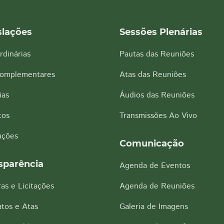
slações
Sessões Plenárias
rdinárias
Pautas das Reuniões
Complementares
Atas das Reuniões
ias
Áudios das Reuniões
tos
Transmissões Ao Vivo
uções
Comunicação
sparência
Agenda de Eventos
as e Licitações
Agenda de Reuniões
tos e Atas
Galeria de Imagens