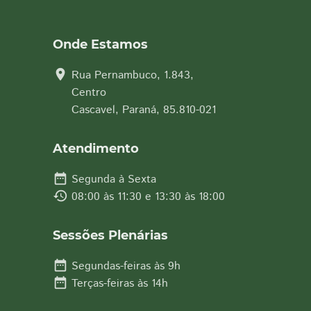
Onde Estamos
location_on
Rua Pernambuco, 1.843,
Centro
Cascavel, Paraná, 85.810-021
Atendimento
date_range
Segunda à Sexta
history
08:00 às 11:30 e 13:30 às 18:00
Sessões Plenárias
date_range
Segundas-feiras às 9h
date_range
Terças-feiras às 14h