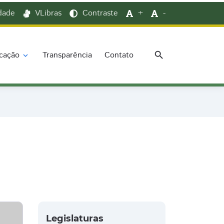
idade
VLibras
Contraste
+
-
search
cação
Transparência
Contato
expand_more
Legislaturas