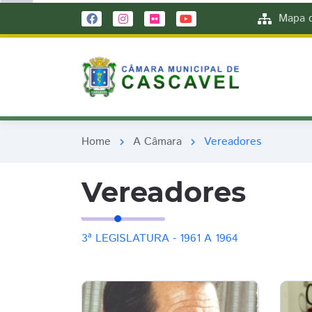
remove_red_eye
remove_red_eye
Mapa d
Home
A Câmara
Vereadores
chevron_right
chevron_right
Vereadores
3ª LEGISLATURA - 1961 A 1964