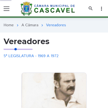
remove_red_eye
remove_red_eye
search
more_vert
Home
A Câmara
Vereadores
chevron_right
chevron_right
Vereadores
5ª LEGISLATURA - 1969 A 1972