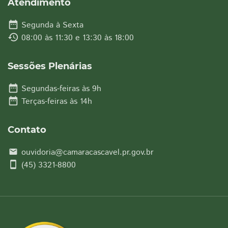
Atendimento
date_range
Segunda à Sexta
history
08:00 às 11:30 e 13:30 às 18:00
Sessões Plenárias
date_range
Segundas-feiras às 9h
date_range
Terças-feiras às 14h
Contato
ouvidoria@camaracascavel.pr.gov.br
email
smartphone
(45) 3321-8800