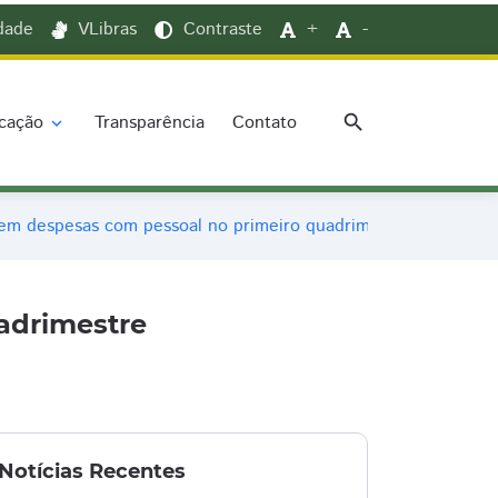
idade
VLibras
Contraste
+
-
search
cação
Transparência
Contato
expand_more
m despesas com pessoal no primeiro quadrimestre
adrimestre
Notícias Recentes