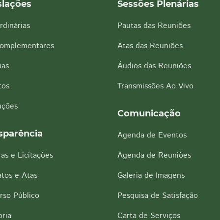
slações
Sessões Plenárias
rdinárias
Pautas das Reuniões
Complementares
Atas das Reuniões
ias
Áudios das Reuniões
tos
Transmissões Ao Vivo
uções
Comunicação
sparência
Agenda de Eventos
as e Licitações
Agenda de Reuniões
tos e Atas
Galeria de Imagens
rso Público
Pesquisa de Satisfação
ria
Carta de Serviços