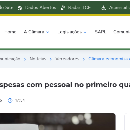
o Site
Dados Abertos
Radar TCE
|
Acessibil
Home
A Câmara
Legislações
SAPL
Comuni
expand_more
expand_more
municação
Notícias
Vereadores
Câmara economiza e
chevron_right
chevron_right
chevron_right
pesas com pessoal no primeiro qu
5
17:54