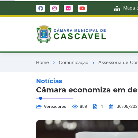
remove_red_eye
remove_red_eye
Mapa d
Home
Comunicação
Assessoria de Co
chevron_right
chevron_right
Notícias
Câmara economiza em des
Vereadores
889
1
30/05/202