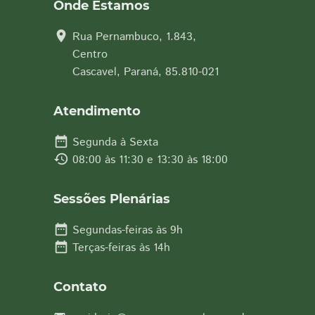
Onde Estamos
location_on
Rua Pernambuco, 1.843,
Centro
Cascavel, Paraná, 85.810-021
Atendimento
date_range
Segunda à Sexta
history
08:00 às 11:30 e 13:30 às 18:00
Sessões Plenárias
date_range
Segundas-feiras às 9h
date_range
Terças-feiras às 14h
Contato