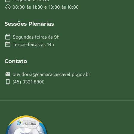
history
08:00 às 11:30 e 13:30 às 18:00
Sessões Plenárias
date_range
Segundas-feiras às 9h
date_range
Terças-feiras às 14h
Contato
ouvidoria@camaracascavel.pr.gov.br
email
smartphone
(45) 3321-8800