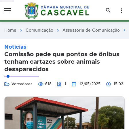
remove_red_eye
remove_red_eye
search
more_vert
Home
Comunicação
Assessoria de Comunicação
chevron_right
chevron_right
chevron_right
Notícias
Comissão pede que pontos de ônibus
tenham cartazes sobre animais
desaparecidos
Vereadores
618
1
12/05/2025
15:02