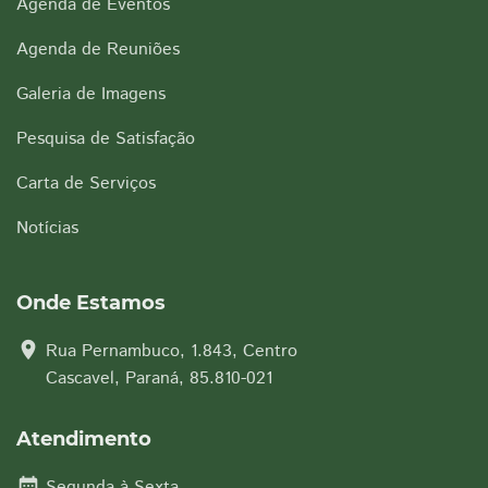
Agenda de Eventos
Agenda de Reuniões
Galeria de Imagens
Pesquisa de Satisfação
Carta de Serviços
Notícias
Onde Estamos
location_on
Rua Pernambuco, 1.843, Centro
Cascavel, Paraná, 85.810-021
Atendimento
date_range
Segunda à Sexta