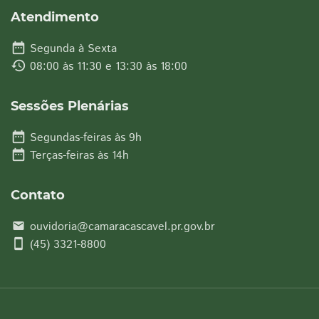
Atendimento
date_range
Segunda à Sexta
history
08:00 às 11:30 e 13:30 às 18:00
Sessões Plenárias
date_range
Segundas-feiras às 9h
date_range
Terças-feiras às 14h
Contato
ouvidoria@camaracascavel.pr.gov.br
email
smartphone
(45) 3321-8800