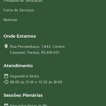
Pesquisa de Satisfação
Carta de Serviços
Notícias
Onde Estamos
location_on
Rua Pernambuco, 1.843, Centro
Cascavel, Paraná, 85.810-021
Atendimento
date_range
Segunda à Sexta
history
08:00 às 11:30 e 13:30 às 18:00
Sessões Plenárias
date_range
Segundas-feiras às 9h