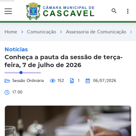
remove_red_eye
remove_red_eye
search
more_vert
Home
Comunicação
Assessoria de Comunicação
chevron_right
chevron_right
chevron_right
Notícias
Conheça a pauta da sessão de terça-
feira, 7 de julho de 2026
Sessão Ordinária
152
1
06/07/2026
17:00