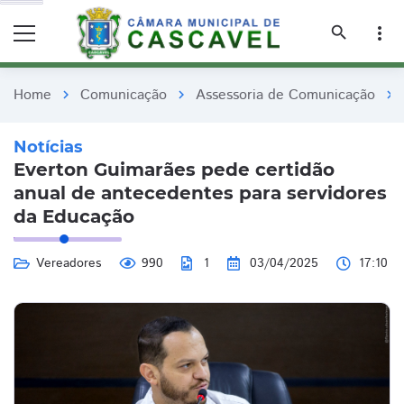
remove_red_eye
remove_red_eye
search
more_vert
Home
Comunicação
Assessoria de Comunicação
chevron_right
chevron_right
chevron_right
Notícias
Everton Guimarães pede certidão
anual de antecedentes para servidores
da Educação
Vereadores
990
1
03/04/2025
17:10