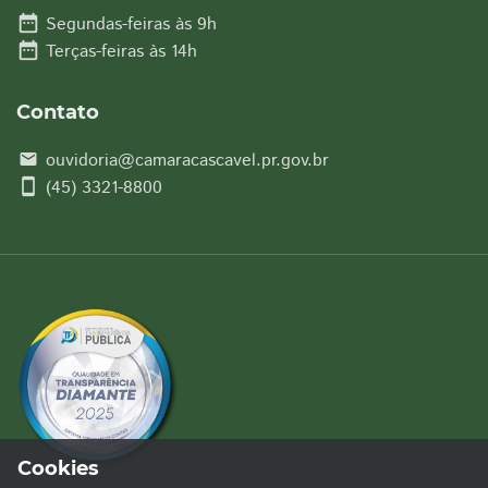
date_range
Segundas-feiras às 9h
date_range
Terças-feiras às 14h
Contato
ouvidoria@camaracascavel.pr.gov.br
email
smartphone
(45) 3321-8800
Cookies