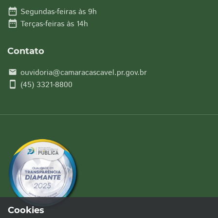
date_range
Segundas-feiras às 9h
date_range
Terças-feiras às 14h
Contato
ouvidoria@camaracascavel.pr.gov.br
email
smartphone
(45) 3321-8800
Cookies