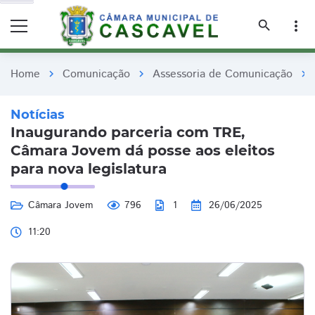
remove_red_eye
remove_red_eye
search
more_vert
Home
Comunicação
Assessoria de Comunicação
chevron_right
chevron_right
chevron_right
Notícias
Inaugurando parceria com TRE,
Câmara Jovem dá posse aos eleitos
para nova legislatura
Câmara Jovem
796
1
26/06/2025
11:20