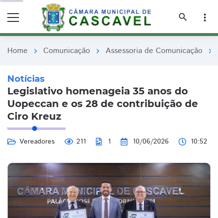
remove_red_eye
remove_red_eye
search
more_vert
Home
Comunicação
Assessoria de Comunicação
chevron_right
chevron_right
chevron_right
Notícias
Legislativo homenageia 35 anos do
Uopeccan e os 28 de contribuição de
Ciro Kreuz
Vereadores
211
1
10/06/2026
10:52