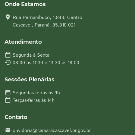
Onde Estamos
location_on
Rua Pernambuco, 1.843, Centro
Cascavel, Paraná, 85.810-021
Atendimento
date_range
Segunda à Sexta
history
08:00 às 11:30 e 13:30 às 18:00
Sessões Plenárias
date_range
Segundas-feiras às 9h
date_range
Terças-feiras às 14h
Contato
ouvidoria@camaracascavel.pr.gov.br
email