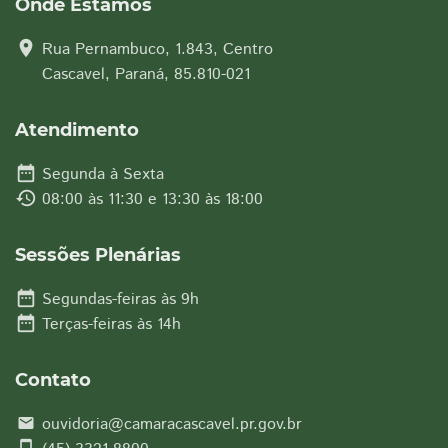
Onde Estamos
location_on
Rua Pernambuco, 1.843, Centro
Cascavel, Paraná, 85.810-021
Atendimento
date_range
Segunda à Sexta
history
08:00 às 11:30 e 13:30 às 18:00
Sessões Plenárias
date_range
Segundas-feiras às 9h
date_range
Terças-feiras às 14h
Contato
ouvidoria@camaracascavel.pr.gov.br
email
smartphone