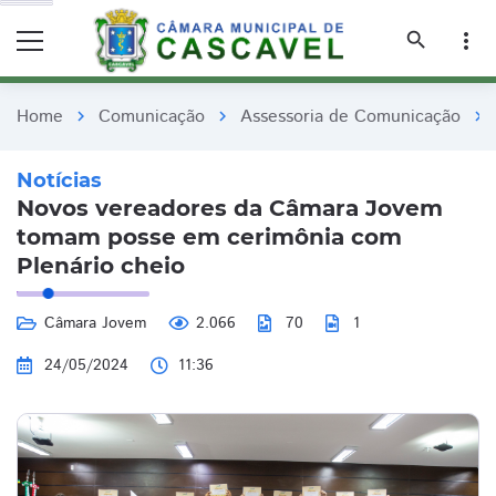
remove_red_eye
remove_red_eye
search
more_vert
Home
Comunicação
Assessoria de Comunicação
chevron_right
chevron_right
chevron_right
Notícias
Novos vereadores da Câmara Jovem
tomam posse em cerimônia com
Plenário cheio
Câmara Jovem
2.066
70
1
24/05/2024
11:36