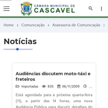
remove_red_eye
remove_red_eye
search
more_vert
Home
Comunicação
Assessoria de Comunicação
chevron_right
chevron_right
chevron_right
Notícias
Audiências discutem moto-táxi e
freteiros
Importadas
835
06/11/2009
14:58
Está agendada para a próxima quarta-feira
(11), a partir das 14 horas, uma nova
Audiência Pública para discutir detalhes do