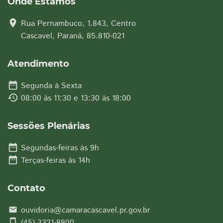
Onde Estamos
location_on
Rua Pernambuco, 1.843, Centro
Cascavel, Paraná, 85.810-021
Atendimento
date_range
Segunda à Sexta
history
08:00 às 11:30 e 13:30 às 18:00
Sessões Plenárias
date_range
Segundas-feiras às 9h
date_range
Terças-feiras às 14h
Contato
ouvidoria@camaracascavel.pr.gov.br
email
smartphone
(45) 3321-8800