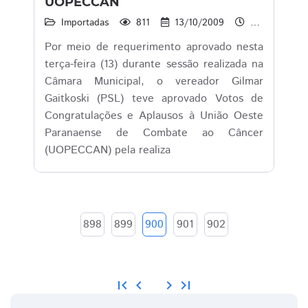
UOPECCAN
Importadas
811
13/10/2009
15:27
Por meio de requerimento aprovado nesta
terça-feira (13) durante sessão realizada na
Câmara Municipal, o vereador Gilmar
Gaitkoski (PSL) teve aprovado Votos de
Congratulações e Aplausos à União Oeste
Paranaense de Combate ao Câncer
(UOPECCAN) pela realiza
898
899
900
901
902
first_page
chevron_left
chevron_right
last_page