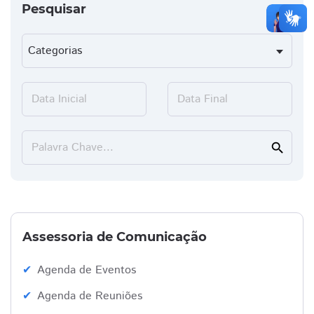
Pesquisar
Data Inicial
Data Final
Palavra Chave...
search
Assessoria de Comunicação
Agenda de Eventos
Agenda de Reuniões