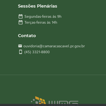
Sessões Plenárias
date_range
Segundas-feiras às 9h
date_range
Terças-feiras às 14h
Contato
ouvidoria@camaracascavel.pr.gov.br
email
smartphone
(45) 3321-8800