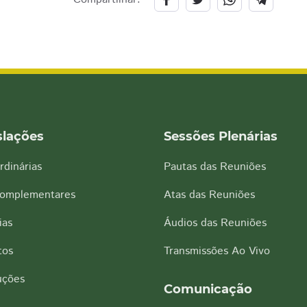
slações
Sessões Plenárias
rdinárias
Pautas das Reuniões
Complementares
Atas das Reuniões
ias
Áudios das Reuniões
tos
Transmissões Ao Vivo
uções
Comunicação