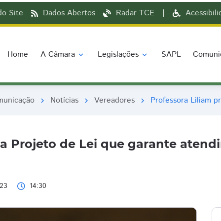
o Site
Dados Abertos
Radar TCE
|
Acessibil
Home
A Câmara
Legislações
SAPL
Comuni
expand_more
expand_more
municação
Notícias
Vereadores
Professora Liliam p
chevron_right
chevron_right
chevron_right
a Projeto de Lei que garante atendi
023
14:30