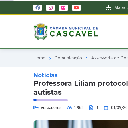
remove_red_eye
remove_red_eye
Mapa d
Home
Comunicação
Assessoria de Co
chevron_right
chevron_right
Notícias
Professora Liliam protocol
autistas
Vereadores
1.962
1
01/09/2