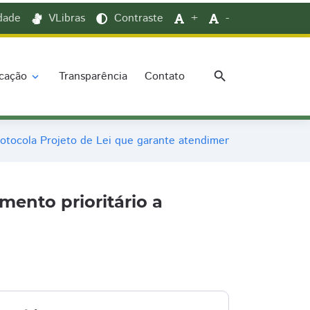
idade
VLibras
Contraste
+
-
search
cação
Transparência
Contato
expand_more
rotocola Projeto de Lei que garante atendimento prioritário a a
mento prioritário a