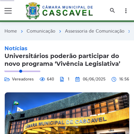
remove_red_eye
remove_red_eye
search
more_vert
Home
Comunicação
Assessoria de Comunicação
chevron_right
chevron_right
chevron_right
Notícias
Universitários poderão participar do
novo programa ‘Vivência Legislativa’
Vereadores
640
1
06/06/2025
16:56