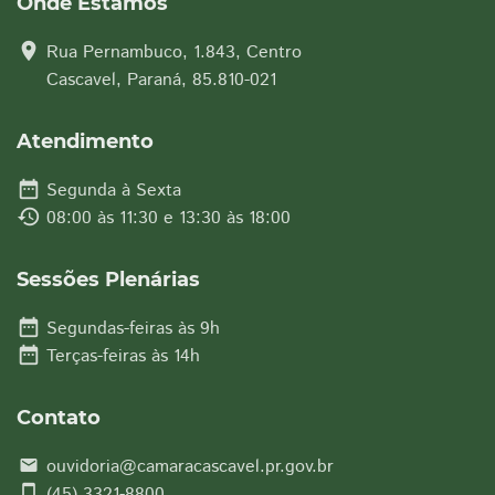
Onde Estamos
location_on
Rua Pernambuco, 1.843, Centro
Cascavel, Paraná, 85.810-021
Atendimento
date_range
Segunda à Sexta
history
08:00 às 11:30 e 13:30 às 18:00
Sessões Plenárias
date_range
Segundas-feiras às 9h
date_range
Terças-feiras às 14h
Contato
ouvidoria@camaracascavel.pr.gov.br
email
smartphone
(45) 3321-8800